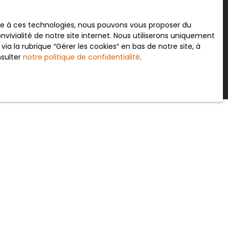
ace à ces technologies, nous pouvons vous proposer du
vivialité de notre site internet. Nous utiliserons uniquement
Recevoir des annonces
 la rubrique ″Gérer les cookies″ en bas de notre site, à
nsulter
notre politique de confidentialité
.
INFORMATIONS
Recrutement
Mentions légales
Politique de confidentialité
Nos honoraires
Plan du site