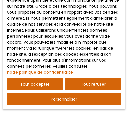
expérience optimale et une communication pertinente
Vente maison Terjat (03420)
sur notre site. Grace à ces technologies, nous pouvons
vous proposer du contenu en rapport avec vos centres
d'intérêt. Ils nous permettent également d'améliorer la
qualité de nos services et la convivialité de notre site
JE SUIS PROPRIÉTAIRE
internet. Nous utiliserons uniquement les données
personnelles pour lesquelles vous avez donné votre
Estimez votre bien
accord. Vous pouvez les modifier à n'importe quel
moment via la rubrique ″Gérer les cookies″ en bas de
Vendre avec nous
notre site, à l'exception des cookies essentiels à son
Espace vendeur
fonctionnement. Pour plus d'informations sur vos
données personnelles, veuillez consulter
Nous contacter
notre politique de confidentialité
.
Tout accepter
Tout refuser
INFORMATIONS
Personnaliser
Recrutement
Mentions légales
Politique de confidentialité