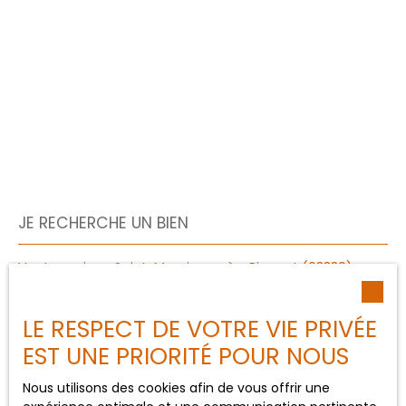
JE RECHERCHE UN BIEN
Vente maison Saint-Maurice-près-Pionsat (63330)
Vente maison Pionsat (63330)
LE RESPECT DE VOTRE VIE PRIVÉE
Vente maison Rougnat (23700)
EST UNE PRIORITÉ POUR NOUS
Vente maison Saint-Marcel-en-Marcillat (03420)
Vente maison Montaigut (63700)
Nous utilisons des cookies afin de vous offrir une