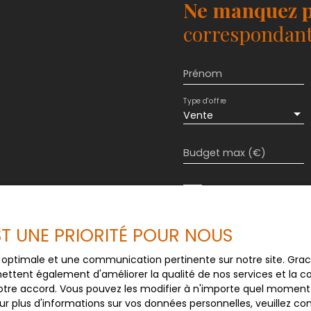
Ne manquez p
ans le séjour. La
 jardin non attenant de
correspondant 
s et légumes. Pour
oute. Une petite
 Celle-ci est
Prénom
us pourrez garer votre
inclus dans la vente et
Type d'offre
ette maison à vendre ?
Vente
et compteur enlevé
ement coupé Simple
Budget max (€)
n tuiles Assainissement
ur un autre site que le
un tour sur notre site,
J'accepte le trait
visite à 360°
au RGPD. Si vous ne 
commerciale par voi
EST UNE PRIORITÉ POUR NOUS
gratuitement sur la
prévu par l'article 
ce optimale et une communication pertinente sur notre site. Gr
Internet www.bloctel
ettent également d'améliorer la qualité de nos services et la con
tre accord. Vous pouvez les modifier à n'importe quel moment via
Société Worldline, Se
r plus d'informations sur vos données personnelles, veuillez co