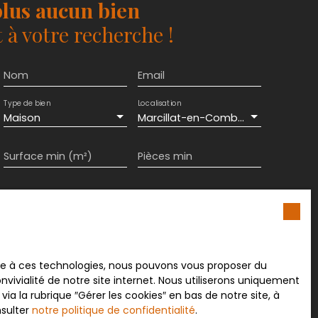
lus aucun bien
à votre recherche !
Nom
Email
Type de bien
Localisation
Maison
Marcillat-en-Combraille (03420)
Surface min (m²)
Pièces min
ement de mes données personnelles conformément
souhaitez pas faire l'objet de prospection
e téléphonique, vous pouvez vous inscrire
 liste d'opposition au démarchage téléphonique,
L223-1 du code de la consommation, sur le site
ace à ces technologies, nous pouvons vous proposer du
.gouv.fr ou par courrier adressé à :
vivialité de notre site internet. Nous utiliserons uniquement
 la rubrique ″Gérer les cookies″ en bas de notre site, à
rvice Bloctel, CS 61311, 41013 BLOIS CEDEX.
nsulter
notre politique de confidentialité
.