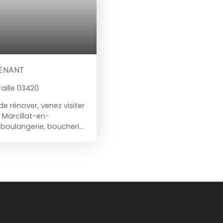
TENANT
aille 03420
de rénover, venez visiter
 Marcillat-en-
 boulangerie, boucherie,
e proche d'un grand axe,
r rapidement et
haussée, d'une cuisine
doté lui aussi d'un poêle
se trouvant dans la
euse salle de bains avec
me étage, vous
nt être aménagées en
st également complétée