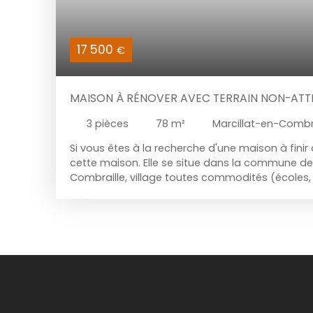
17 500
€
MAISON À RÉNOVER AVEC TERRAIN NON-AT
3
pièces
78
m²
Marcillat-en-Combr
Si vous êtes à la recherche d'une maison à finir 
cette maison. Elle se situe dans la commune de
Combraille, village toutes commodités (écoles,
supérette, poste, banque... ). La maison se situ
vous aurez l'avantage de pouvoir vous déplace
facilement. La maison se compose, au rez-de-c
avec poêle à bois et charbon suivie d'un séjour 
à bois. Vous accéderez à l'étage par l'escalier 
cuisine. Au premier, vous découvrirez une spaci
un sanibroyeur, suivi d'une chambre. Au deuxiè
découvrirez deux pièces sous combles, pouva
deux chambres supplémentaires. La maison e