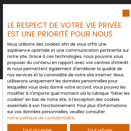
Pour en savoir plus sur le traitement de vos
données personnelles, veuillez consulter notre
politique de confidentialité
.
LE RESPECT DE VOTRE VIE PRIVÉE
EST UNE PRIORITÉ POUR NOUS
Nous utilisons des cookies afin de vous offrir une
Recevoir des annonces
expérience optimale et une communication pertinente sur
notre site. Grace à ces technologies, nous pouvons vous
proposer du contenu en rapport avec vos centres d'intérêt.
Ils nous permettent également d'améliorer la qualité de
nos services et la convivialité de notre site internet. Nous
utiliserons uniquement les données personnelles pour
lesquelles vous avez donné votre accord. Vous pouvez les
modifier à n'importe quel moment via la rubrique ″Gérer les
cookies″ en bas de notre site, à l'exception des cookies
JE RECHERCHE UN BIEN
essentiels à son fonctionnement. Pour plus d'informations
sur vos données personnelles, veuillez consulter
Vente maison Saint-Maurice-près-Pionsat (63330)
notre politique de confidentialité
.
Vente maison Pionsat (63330)
Tout accepter
Tout refuser