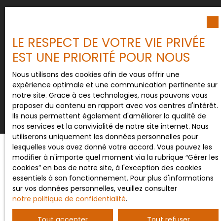
Pour en savoir plus sur le traitement de vos
données personnelles, veuillez consulter notre
politique de confidentialité
.
LE RESPECT DE VOTRE VIE PRIVÉE
EST UNE PRIORITÉ POUR NOUS
Nous utilisons des cookies afin de vous offrir une
Recevoir des annonces
expérience optimale et une communication pertinente sur
notre site. Grace à ces technologies, nous pouvons vous
proposer du contenu en rapport avec vos centres d'intérêt.
Ils nous permettent également d'améliorer la qualité de
nos services et la convivialité de notre site internet. Nous
utiliserons uniquement les données personnelles pour
lesquelles vous avez donné votre accord. Vous pouvez les
modifier à n'importe quel moment via la rubrique ″Gérer les
cookies″ en bas de notre site, à l'exception des cookies
JE RECHERCHE UN BIEN
essentiels à son fonctionnement. Pour plus d'informations
sur vos données personnelles, veuillez consulter
Vente maison Saint-Maurice-près-Pionsat (63330)
notre politique de confidentialité
.
Vente maison Pionsat (63330)
Tout accepter
Tout refuser