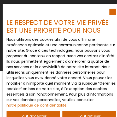
Pour en savoir plus sur le traitement de vos
données personnelles, veuillez consulter notre
politique de confidentialité
.
LE RESPECT DE VOTRE VIE PRIVÉE
EST UNE PRIORITÉ POUR NOUS
Nous utilisons des cookies afin de vous offrir une
Recevoir des annonces
expérience optimale et une communication pertinente sur
notre site. Grace à ces technologies, nous pouvons vous
proposer du contenu en rapport avec vos centres d'intérêt.
Ils nous permettent également d'améliorer la qualité de
nos services et la convivialité de notre site internet. Nous
utiliserons uniquement les données personnelles pour
lesquelles vous avez donné votre accord. Vous pouvez les
modifier à n'importe quel moment via la rubrique ″Gérer les
cookies″ en bas de notre site, à l'exception des cookies
JE RECHERCHE UN BIEN
essentiels à son fonctionnement. Pour plus d'informations
sur vos données personnelles, veuillez consulter
Vente maison Saint-Maurice-près-Pionsat (63330)
notre politique de confidentialité
.
Vente maison Pionsat (63330)
Tout accepter
Tout refuser