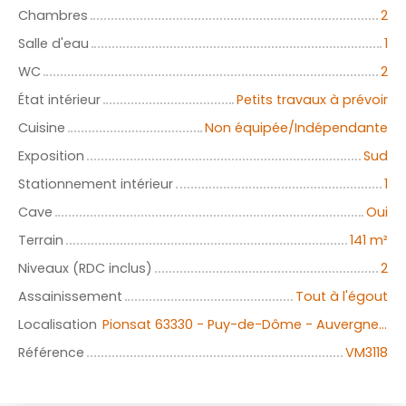
Chambres
2
Salle d'eau
1
WC
2
État intérieur
Petits travaux à prévoir
Cuisine
Non équipée/Indépendante
Exposition
Sud
Stationnement intérieur
1
Cave
Oui
Terrain
141
m²
Niveaux (RDC inclus)
2
Assainissement
Tout à l'égout
Localisation
Pionsat 63330 - Puy-de-Dôme - Auvergne-Rhône-Alpes
Référence
VM3118