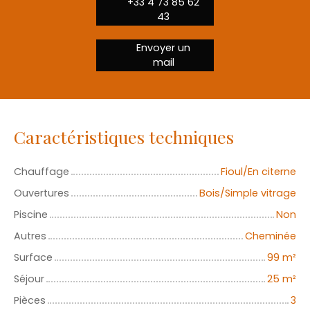
+33 4 73 85 62
43
Envoyer un
mail
Caractéristiques techniques
Chauffage
Fioul/En citerne
Ouvertures
Bois/Simple vitrage
Piscine
Non
Autres
Cheminée
Surface
99
m²
Séjour
25
m²
Pièces
3