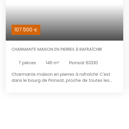
107 500
€
CHARMANTE MAISON EN PIERRES À RAFRAÎCHIR
7
pièces
146
m²
Pionsat 63330
Charmante maison en pierres à rafraîchir C'est
dans le bourg de Pionsat, proche de toutes les
commodités, que vous trouverez cette
charmante maison en pierres. Vous cherchez un
petit pied-à-terre à Pionsat, un village avec
plusieurs petites commodités : Intermarché,
boucherie, pharmacie, opticien, maison de santé,
coiffeur, fleuriste, loisir, etc. Ainsi que des écoles
(maternelle, primaire et collège et même une
micro-crèche), alors venez vite visiter ce bien