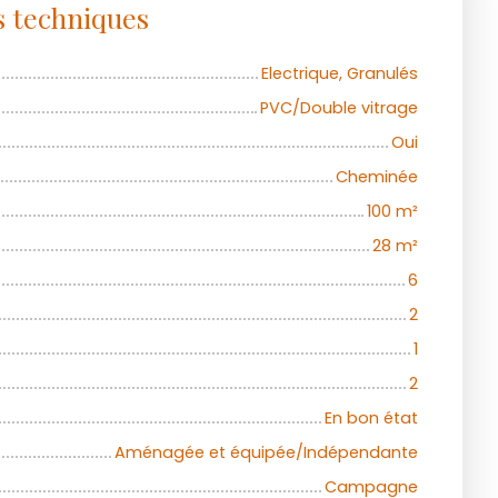
s techniques
Electrique, Granulés
PVC/Double vitrage
Oui
Cheminée
100
m²
28
m²
6
2
1
2
En bon état
Aménagée et équipée/Indépendante
Campagne