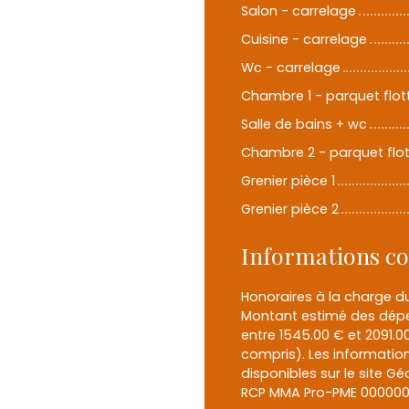
Salon - carrelage
Cuisine - carrelage
Wc - carrelage
Chambre 1 - parquet flot
Salle de bains + wc
Chambre 2 - parquet flo
Grenier pièce 1
Grenier pièce 2
Informations c
Honoraires à la charge du
Montant estimé des dépe
entre 1545.00 € et 2091.
compris). Les information
disponibles sur le site Gé
RCP MMA Pro-PME 00000