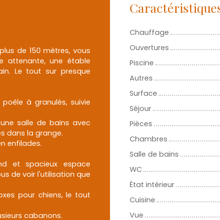
Caractéristique
Chauffage
Ouvertures
plus de 150 mètres, vous
e attenante, une étable
Piscine
in. Le tout sur presque
Autres
Surface
poêle à granulés, suivie
Séjour
 une salle de bains avec
Pièces
ès dans la grange.
Chambres
n enfilades.
Salle de bains
nd et spacieux espace
WC
 de voir l'utilisation que
État intérieur
xes pour chiens, le tout
Cuisine
Vue
lusieurs cabanons.