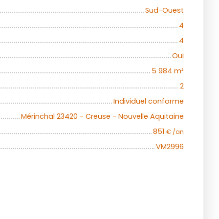
Sud-Ouest
4
4
Oui
5 984
m²
2
Individuel conforme
Mérinchal 23420 - Creuse - Nouvelle Aquitaine
851
€ /an
VM2996