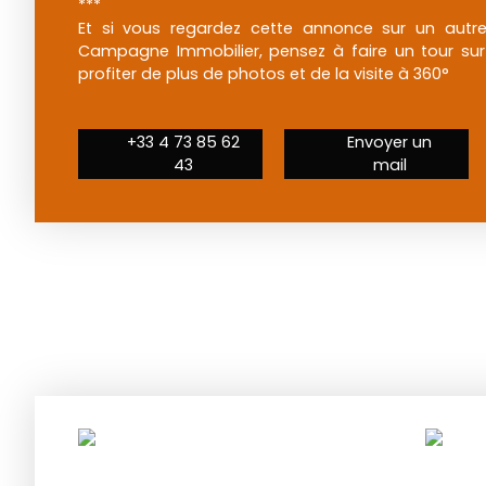
***
Et si vous regardez cette annonce sur un autre
Campagne Immobilier, pensez à faire un tour sur 
profiter de plus de photos et de la visite à 360°
+33 4 73 85 62
Envoyer un
43
mail