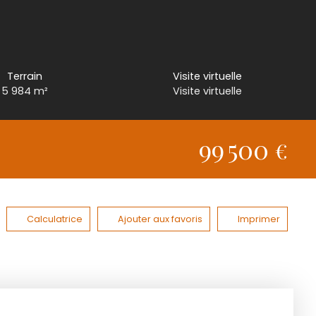
Terrain
Visite virtuelle
5 984
m²
Visite virtuelle
99 500
€
Calculatrice
Ajouter aux favoris
Imprimer