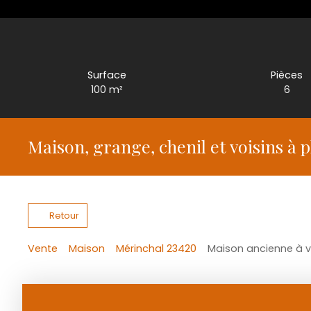
Surface
Pièces
100
m²
6
Maison, grange, chenil et voisins à 
Retour
Vente
Maison
Mérinchal 23420
Maison ancienne à v