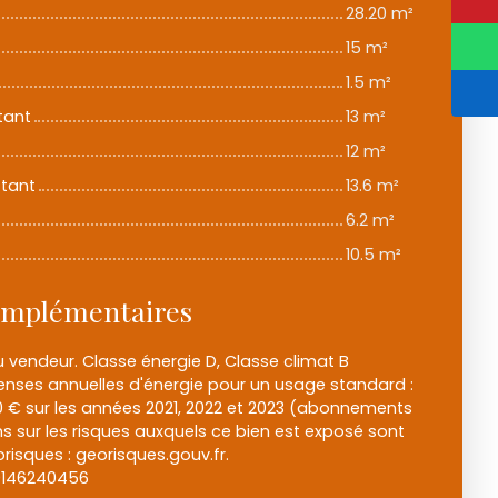
28.20 m²
15 m²
1.5 m²
tant
13 m²
12 m²
ttant
13.6 m²
6.2 m²
10.5 m²
omplémentaires
 vendeur. Classe énergie D, Classe climat B
nses annuelles d'énergie pour un usage standard :
00 € sur les années 2021, 2022 et 2023 (abonnements
s sur les risques auxquels ce bien est exposé sont
orisques : georisques.gouv.fr.
0146240456