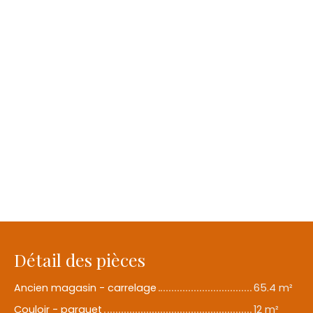
Détail des pièces
Ancien magasin - carrelage
65.4 m²
Couloir - parquet
12 m²