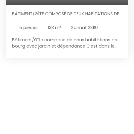
BÂTIMENT/GÎTE COMPOSÉ DE DEUX HABITATIONS DE
BOURG AVEC JARDIN ET DÉPENDANCE
5
pièces
133
m²
Sannat 23110
Bâtiment/Gîte composé de deux habitations de
bourg avec jardin et dépendance C'est dans le
bourg de Sannat que vous trouverez cet
ensemble, composé d'un bâtiment qui a été
divisé en deux habitations, du terrain et une
dépendance. Il se situe dans le bourg de Sannat,
en Creuse. À seulement 13 minutes d'Evaux-les-
Bains où vous découvrirez toutes les commodités
dont vous aurez besoin : Super U, boulangerie,
cinéma, garage, bar, piscine municipale… Sans
oublier le côté éducation : Écoles maternelles,
primaires, collèges et lycées. La partie de gauche,
la partie habitable se compose, au rez-de-
chaussée, d'un séjour suivi d'une cuisine avec
possibilité de mettre une cuisinière à bois ou une
cheminée dans les deux pièces. Les cheminées ne