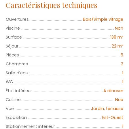
Caractéristiques techniques
Ouvertures
Bois/Simple vitrage
Piscine
Non
Surface
138
m²
Séjour
22
m²
Pièces
5
Chambres
2
Salle d'eau
1
WC
1
État intérieur
A rénover
Cuisine
Nue
Vue
Jardin, terrasse
Exposition
Est-Ouest
Stationnement intérieur
1