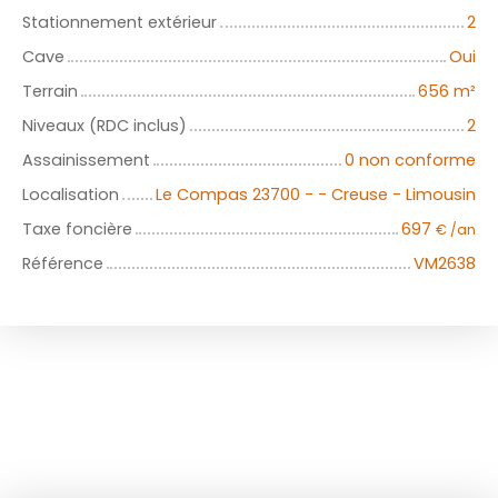
Stationnement extérieur
2
Cave
Oui
Terrain
656
m²
Niveaux (RDC inclus)
2
Assainissement
0 non conforme
Localisation
Le Compas 23700 - - Creuse - Limousin
Taxe foncière
697
€ /an
Référence
VM2638