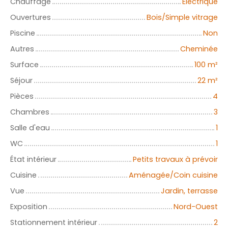
Chauffage
Electrique
Ouvertures
Bois/Simple vitrage
Piscine
Non
Autres
Cheminée
Surface
100
m²
Séjour
22
m²
Pièces
4
Chambres
3
Salle d'eau
1
WC
1
État intérieur
Petits travaux à prévoir
Cuisine
Aménagée/Coin cuisine
Vue
Jardin, terrasse
Exposition
Nord-Ouest
Stationnement intérieur
2