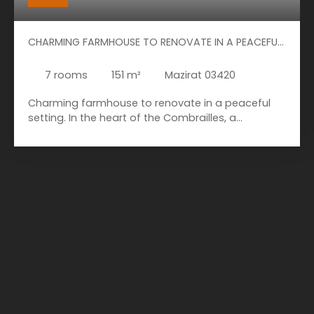
CHARMING FARMHOUSE TO RENOVATE IN A PEACEFUL
SETTING.
7
rooms
151
m²
Mazirat 03420
Charming farmhouse to renovate in a peaceful
setting. In the heart of the Combrailles, a
magnificent region with its rich landscapes, you
will discover this charming house in its grounds,
just waiting to be renovated. The house is located
in a small hamlet in Mazirat, with only one close
neighbour. Less than 10. 5 kilometres away, in
Evaux-les-Bains, you will find essential amenities:
school, middle school, daycare, bakeries, butcher,
post office, a casino and a cinema, and many
other shops, etc. And just 19 kilometers away, you
will be in the city of Montluçon, where you will find
a multitude of shops in all sectors as well as all
necessary medical services. If you are looking to
start a new renovation project, come and visit